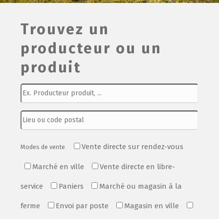
Film de présentation
Trouvez un
producteur ou un
Fête Marché Paysan
produit
Partenaires
Vente directe sur rendez-vous
Modes de vente
Marché en ville
Vente directe en libre-
service
Paniers
Marché ou magasin à la
ferme
Envoi par poste
Magasin en ville