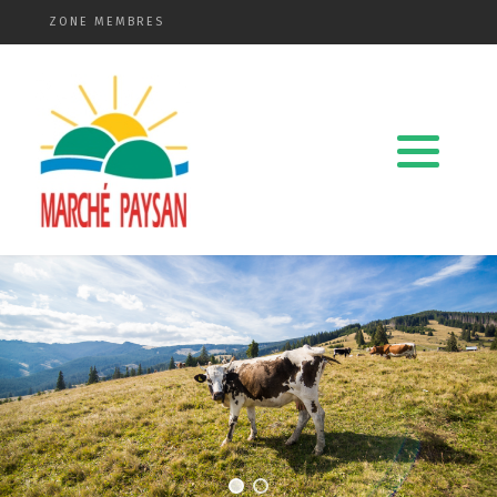
ZONE MEMBRES
Qui sommes-nous ?
La charte
Le comité
Le matériel membres
Devenir membre
Revue de presse
Guide de la vente directe