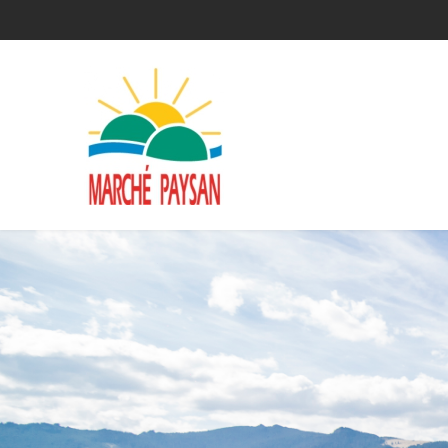
Qui sommes-nous ?
La charte
Le comité
Le matériel membres
Devenir membre
Revue de presse
Guide de la vente directe