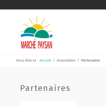
Qui sommes-nous ?
La charte
Le comité
Vous êtes ici :
Accueil
Association
Partenaires
Le matériel membres
Devenir membre
Partenaires
Revue de presse
Guide de la vente directe