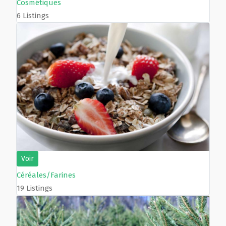
Cosmétiques
6 Listings
Voir
Céréales/Farines
19 Listings