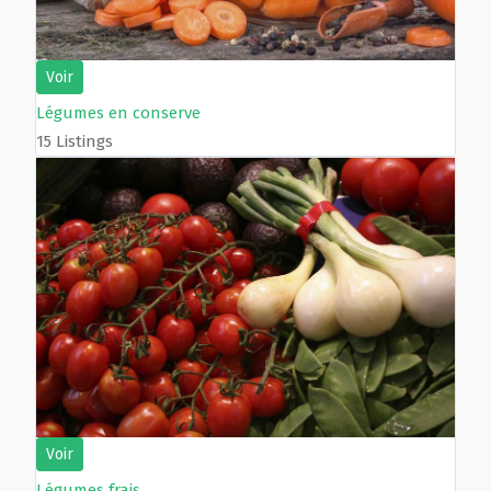
Voir
Légumes en conserve
15 Listings
Voir
Légumes frais