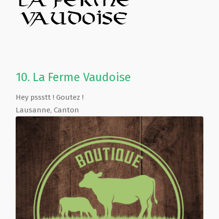
10.
La Ferme Vaudoise
Hey pssstt ! Goutez !
Lausanne
,
Canton