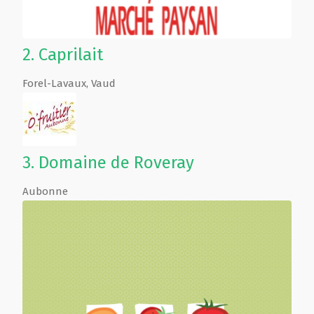
2.
Caprilait
Forel-Lavaux
,
Vaud
3.
Domaine de Roveray
Aubonne