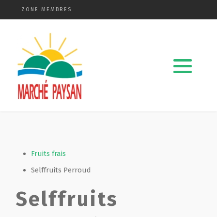
ZONE MEMBRES
Qui sommes-nous ?
La charte
Le comité
Le matériel membres
Devenir membre
Fruits frais
Selffruits Perroud
Revue de presse
Selffruits
Guide de la vente directe