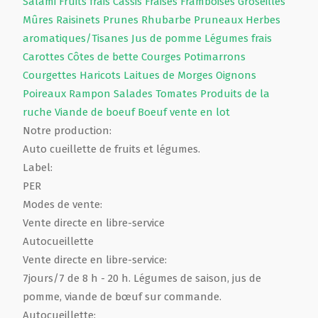
Salami
Fruits frais
Cassis
Fraises
Framboises
Groseilles
Mûres
Raisinets
Prunes
Rhubarbe
Pruneaux
Herbes
aromatiques/Tisanes
Jus de pomme
Légumes frais
Carottes
Côtes de bette
Courges
Potimarrons
Courgettes
Haricots
Laitues de Morges
Oignons
Poireaux
Rampon
Salades
Tomates
Produits de la
ruche
Viande de boeuf
Boeuf vente en lot
Notre production:
Auto cueillette de fruits et légumes.
Label:
PER
Modes de vente:
Vente directe en libre-service
Autocueillette
Vente directe en libre-service:
7jours/7 de 8 h - 20 h. Légumes de saison, jus de
pomme, viande de bœuf sur commande.
Autocueillette: