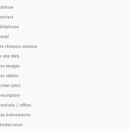
adresse
contact
téléphone
email
les réseaux sociaux
e site Web
des images
des vidéos
ichier joint
escription
roduits / offres
des événements
rendez-vous