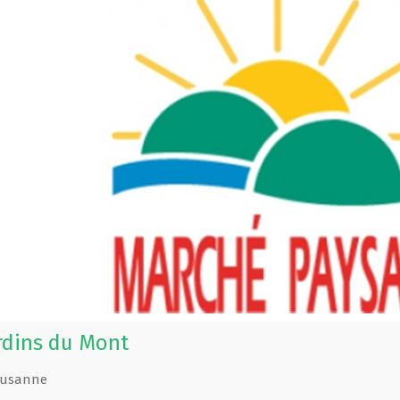
rdins du Mont
Lausanne