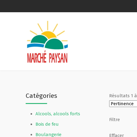
Qui sommes-nous ?
La charte
Le comité
Le matériel membres
Catégories
Résultats
1
Devenir membre
Alcools, alcools forts
Revue de presse
Filtre
Bois de feu
Guide de la vente directe
Boulangerie
Effacer