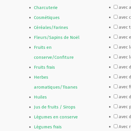
avec 
Charcuterie
Film de présentation
avec 
Cosmétiques
avec 
Céréales/Farines
Fête Marché Paysan
avec 
Fleurs/Sapins de Noël
avec 
Fruits en
Partenaires
avec l
conserve/Confiture
avec 
Fruits frais
avec 
Herbes
avec f
aromatiques/Tisanes
avec d
Huiles
avec p
Jus de fruits / Sirops
avec 
Légumes en conserve
Avec 
Légumes frais