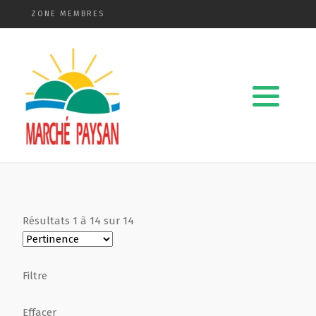
ZONE MEMBRES
Qui sommes-nous ?
La charte
Le comité
Le matériel membres
Résultats
1
à
14
sur
14
Devenir membre
Revue de presse
Filtre
Guide de la vente directe
Effacer