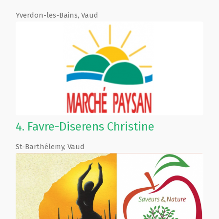
Yverdon-les-Bains
,
Vaud
4.
Favre-Diserens Christine
St-Barthélemy
,
Vaud