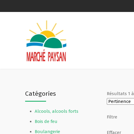
Qui sommes-nous ?
La charte
Le comité
Le matériel membres
Catégories
Résultats
1
Devenir membre
Alcools, alcools forts
Revue de presse
Filtre
Bois de feu
Guide de la vente directe
Boulangerie
Effacer