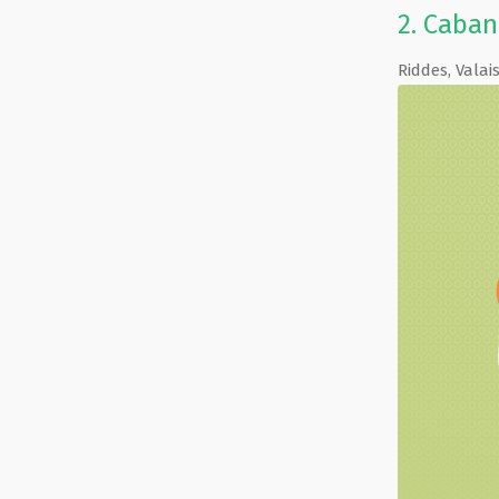
2.
Caban
Riddes
,
Valai