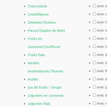
avec 
Charcuterie
Film de présentation
avec 
Cosmétiques
avec 
Céréales/Farines
Fête Marché Paysan
avec 
Fleurs/Sapins de Noël
avec 
Fruits en
Partenaires
avec l
conserve/Confiture
avec 
Fruits frais
avec 
Herbes
avec f
aromatiques/Tisanes
avec d
Huiles
avec p
Jus de fruits / Sirops
avec 
Légumes en conserve
Avec 
Légumes frais