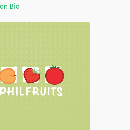
on Bio
s