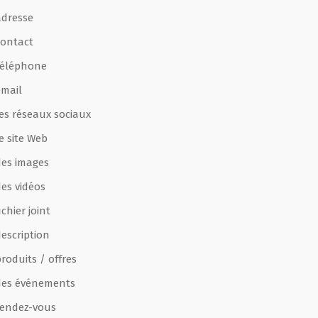
adresse
contact
téléphone
email
les réseaux sociaux
e site Web
des images
des vidéos
ichier joint
escription
roduits / offres
des événements
rendez-vous