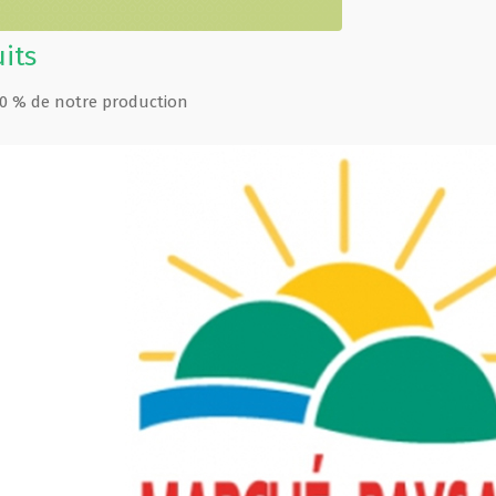
uits
90 % de notre production