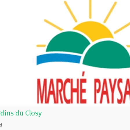
rdins du Closy
d