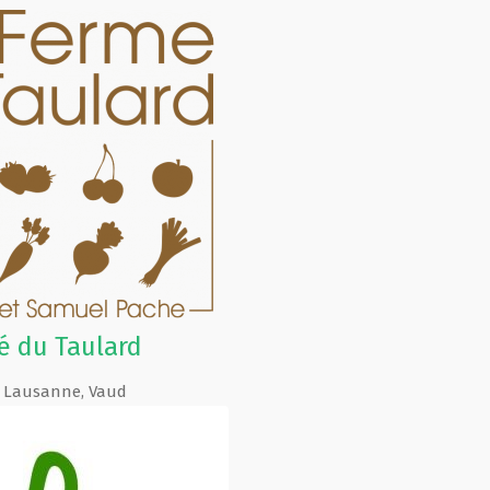
é du Taulard
 Lausanne
,
Vaud