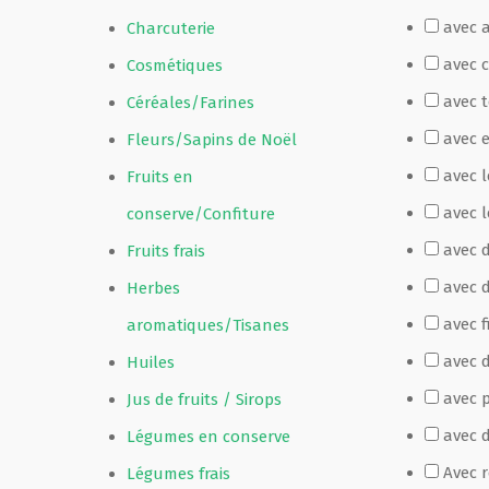
avec 
Charcuterie
Film de présentation
avec 
Cosmétiques
avec 
Céréales/Farines
Fête Marché Paysan
avec 
Fleurs/Sapins de Noël
avec 
Fruits en
Partenaires
avec l
conserve/Confiture
avec 
Fruits frais
avec 
Herbes
avec f
aromatiques/Tisanes
avec d
Huiles
avec p
Jus de fruits / Sirops
avec 
Légumes en conserve
Avec 
Légumes frais