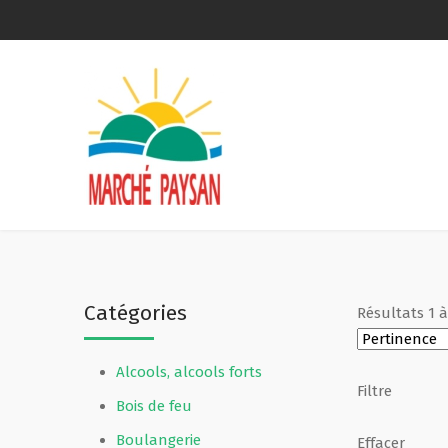
Qui sommes-nous ?
La charte
Le comité
Le matériel membres
Catégories
Résultats
1
Devenir membre
Alcools, alcools forts
Revue de presse
Filtre
Bois de feu
Guide de la vente directe
Boulangerie
Effacer