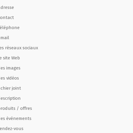
adresse
contact
téléphone
email
les réseaux sociaux
e site Web
des images
des vidéos
ichier joint
escription
roduits / offres
des événements
rendez-vous