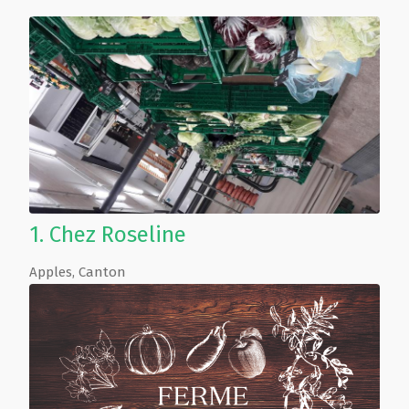
1.
Chez Roseline
Apples
,
Canton