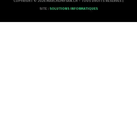
COPYRIGHT © 2026 MARCHEPAYSAN.CH - TOUS DROITS RÉSERVÉS |
SITE :
SOLUTIONS INFORMATIQUES