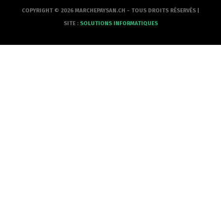
COPYRIGHT © 2026 MARCHEPAYSAN.CH - TOUS DROITS RÉSERVÉS |
SITE :
SOLUTIONS INFORMATIQUES