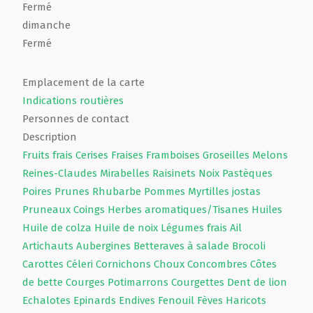
Fermé
dimanche
Fermé
Emplacement de la carte
Indications routières
Personnes de contact
Description
Fruits frais
Cerises
Fraises
Framboises
Groseilles
Melons
Reines-Claudes
Mirabelles
Raisinets
Noix
Pastèques
Poires
Prunes
Rhubarbe
Pommes
Myrtilles jostas
Pruneaux
Coings
Herbes aromatiques/Tisanes
Huiles
Huile de colza
Huile de noix
Légumes frais
Ail
Artichauts
Aubergines
Betteraves à salade
Brocoli
Carottes
Céleri
Cornichons
Choux
Concombres
Côtes
de bette
Courges
Potimarrons
Courgettes
Dent de lion
Echalotes
Epinards
Endives
Fenouil
Fèves
Haricots