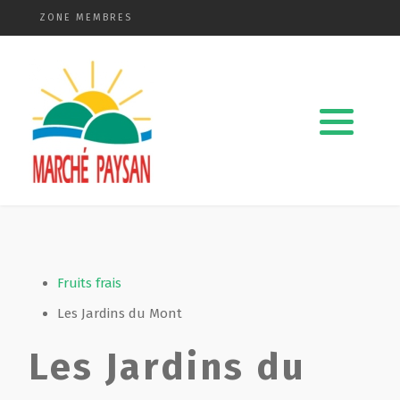
ZONE MEMBRES
Qui sommes-nous ?
La charte
Le comité
Le matériel membres
Devenir membre
Fruits frais
Les Jardins du Mont
Revue de presse
Les Jardins du
Guide de la vente directe