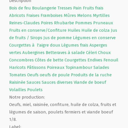
Description
Bois de feu
Boulangerie
Tresses
Pain
Fruits frais
Abricots
Fraises
Framboises
Mûres
Melons
Myrtilles
Reines-Claudes
Poires
Rhubarbe
Pommes
Pruneaux
Fruits en conserve/Confiture
Huiles
Huile de colza
Jus
de fruits / Sirops
Jus de pomme
Légumes en conserve
Courgettes à l'aigre doux
Légumes frais
Asperges
vertes
Aubergines
Betteraves à salade
Céleri
Choux
Concombres
Côtes de bette
Courgettes
Endives
Fenouil
Haricots
Pâtissons
Poireaux
Topinambour
Salades
Tomates
Oeufs
oeufs de poule
Produits de la ruche
Raisinée
Sauces
Sauces diverses
Viande de boeuf
Volailles
Poulets
Notre production:
Oeufs, miel, raisinée, confiture, huile de colza, fruits et
légumes de saison, poulets fermiers et viande boeuf
1/8.
Label: