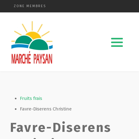
ZONE MEMBRES
Qui sommes-nous ?
La charte
Le comité
Le matériel membres
Devenir membre
Fruits frais
Favre-Diserens Christine
Revue de presse
Favre-Diserens
Guide de la vente directe